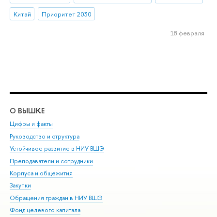
Китай
Приоритет 2030
18 февраля
О ВЫШКЕ
ОБ
Цифры и факты
Ли
Руководство и структура
Дов
Устойчивое развитие в НИУ ВШЭ
Ол
Преподаватели и сотрудники
При
Корпуса и общежития
Вы
Закупки
При
Обращения граждан в НИУ ВШЭ
Ас
Фонд целевого капитала
До