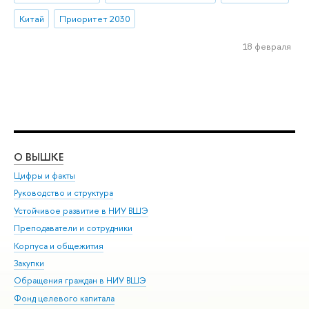
Китай
Приоритет 2030
18 февраля
О ВЫШКЕ
ОБ
Цифры и факты
Ли
Руководство и структура
Дов
Устойчивое развитие в НИУ ВШЭ
Ол
Преподаватели и сотрудники
При
Корпуса и общежития
Вы
Закупки
При
Обращения граждан в НИУ ВШЭ
Ас
Фонд целевого капитала
До