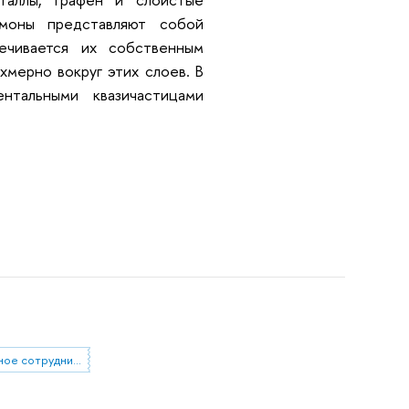
змоны представляют собой
ечивается их собственным
мерно вокруг этих слоев. В
нтальными квазичастицами
международное сотрудничество