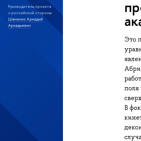
пр
Руководитель проекта
с российской стороны:
ак
Шаненко Аркадий
Аркадьевич
Это 
урав
явле
Абри
работ
поля 
свер
В фо
кине
деком
случ