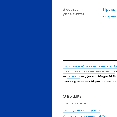
Проект
В статье
упомянуты
соврем
Национальный исследовательский 
Центр квантовых метаматериалов
→
Новости
→
Доктор Мауро М.До
рамках уравнения Абрикосова-Бо
О ВЫШКЕ
Цифры и факты
Руководство и структура
Устойчивое развитие в НИУ