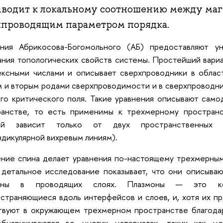
иводит к локальному соотношению между ма
хпроводящим параметром порядка.
ения Абрикосова-Богомольного (АБ) предоставляют у
ния топологических свойств системы. Простейший вариа
ексными числами и описывает сверхпроводники в облас
 и вторым родами сверхпроводимости и в сверхпроводни
го критического поля. Такие уравнения описывают само
ранстве, то есть применимы к трехмерному пространс
ый зависит только от двух пространственных 
дикулярной вихревым линиям).
ние спина делает уравнения по-настоящему трехмерными
 детальное исследование показывает, что они описыва
оны в проводящих слоях. Плазмоны — это кол
страняющиеся вдоль интерфейсов и слоев, и, хотя их п
твуют в окружающем трехмерном пространстве благодар
бнаруживаются во многих материалах, таких как ме