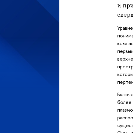
и пр
свер
Уравн
понима
компл
первым
верхне
прост
котор
перпен
Включе
более
плазм
распро
сущес
Они о