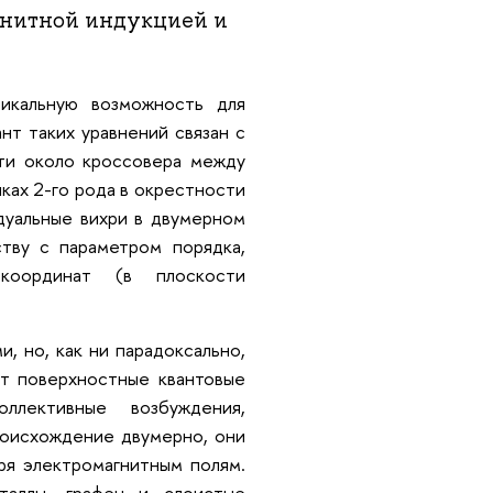
гнитной индукцией и
никальную возможность для
нт таких уравнений связан с
ти около кроссовера между
ках 2-го рода в окрестности
дуальные вихри в двумерном
тву с параметром порядка,
координат (в плоскости
, но, как ни парадоксально,
ют поверхностные квантовые
лективные возбуждения,
роисхождение двумерно, они
я электромагнитным полям.
таллы, графен и слоистые