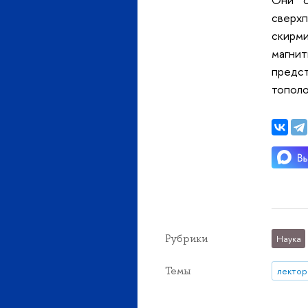
сверх
скирм
магнит
предс
тополо
Рубрики
Наука
Темы
лектор