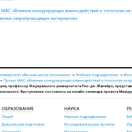
 МАС «Влияние конкурирующих взаимодействий и топологии на
енных сверхпроводящих материалов»
университет «Высшая школа экономики»
→
Учебные подразделения
→
Моск
→
Проект МАС «Влияние конкурирующих взаимодействий и топологии на 
риа, профессор Федерального университета Рио-де-Жанейро, представи
гомольного. Выступление состоялось на онлайн-семинаре проекта Между
ОБРАЗОВАНИЕ
НАУКА
Р
Лицей
Научные подразделения
Би
Довузовская подготовка
Исследовательские проекты
Из
Олимпиады
Мониторинги
Кн