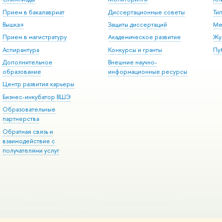
Прием в бакалавриат
Диссертационные советы
Ти
Вышка+
Защиты диссертаций
Ме
Прием в магистратуру
Академическое развитие
Жу
Аспирантура
Конкурсы и гранты
Пу
Дополнительное
Внешние научно-
образование
информационные ресурсы
Центр развития карьеры
Бизнес-инкубатор ВШЭ
Образовательные
партнерства
Обратная связь и
взаимодействие с
получателями услуг