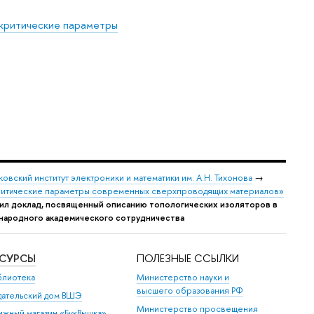
 критические параметры
овский институт электроники и математики им. А.Н. Тихонова
→
критические параметры современных сверхпроводящих материалов»
л доклад, посвященный описанию топологических изоляторов в
народного академического сотрудничества
ЕСУРСЫ
ПОЛЕЗНЫЕ ССЫЛКИ
блиотека
Министерство науки и
высшего образования РФ
дательский дом ВШЭ
Министерство просвещения
ижный магазин «БукВышка»