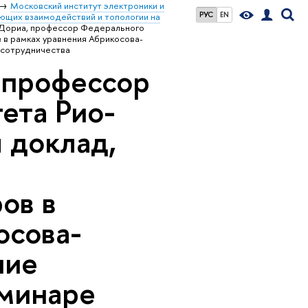
Московский институт электроники и
РУС
EN
ющих взаимодействий и топологии на
Дориа, профессор Федерального
 в рамках уравнения Абрикосова-
 сотрудничества
 профессор
ета Рио-
 доклад,
ов в
осова-
ние
еминаре