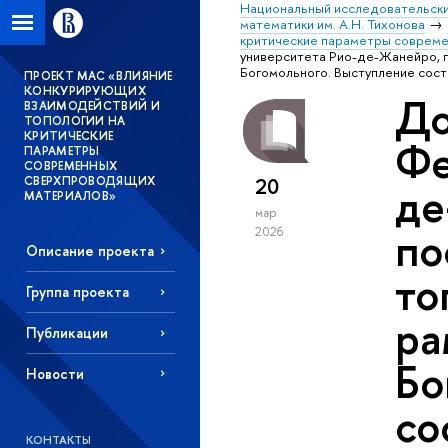
Национальный исследовательски
математики им. А.Н. Тихонова
критические параметры соврем
университета Рио-де-Жанейро, п
Богомольного. Выступление сос
ПРОЕКТ МАС «ВЛИЯНИЕ
КОНКУРИРУЮЩИХ
До
ВЗАИМОДЕЙСТВИЙ И
ТОПОЛОГИИ НА
КРИТИЧЕСКИЕ
Фе
ПАРАМЕТРЫ
СОВРЕМЕННЫХ
20
СВЕРХПРОВОДЯЩИХ
де
МАТЕРИАЛОВ»
мар
по
2026
Описание проекта
то
Группа проекта
ра
Публикации
Бо
Новости
со
КОНТАКТЫ