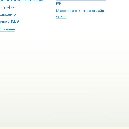
РФ
пография
Массовые открытые онлайн-
диацентр
курсы
рналы ВШЭ
бликации