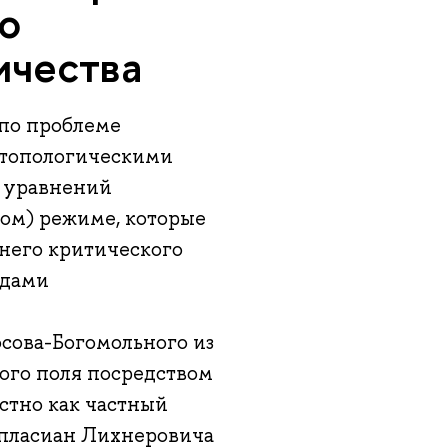
о
ичества
 по проблеме
 топологическими
 уравнений
ом) режиме, которые
хнего критического
одами
сова-Богомольного из
ого поля посредством
естно как частный
апласиан Лихнеровича