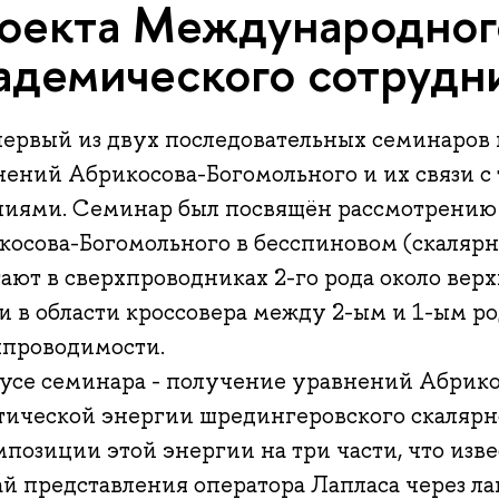
оекта Международног
адемического сотрудн
первый из двух последовательных семинаров
нений Абрикосова-Богомольного и их связи с
ниями. Семинар был посвящён рассмотрению
косова-Богомольного в бесспиновом (скалярн
ают в сверхпроводниках 2-го рода около вер
и в области кроссовера между 2-ым и 1-ым р
хпроводимости.
кусе семинара - получение уравнений Абрико
тической энергии шредингеровского скалярн
позиции этой энергии на три части, что изв
ай представления оператора Лапласа через л