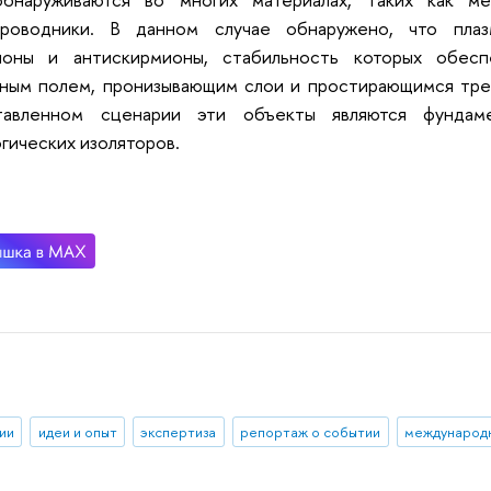
проводники. В данном случае обнаружено, что пла
ионы и антискирмионы, стабильность которых обесп
ным полем, пронизывающим слои и простирающимся трех
тавленном сценарии эти объекты являются фундаме
гических изоляторов.
ии
идеи и опыт
экспертиза
репортаж о событии