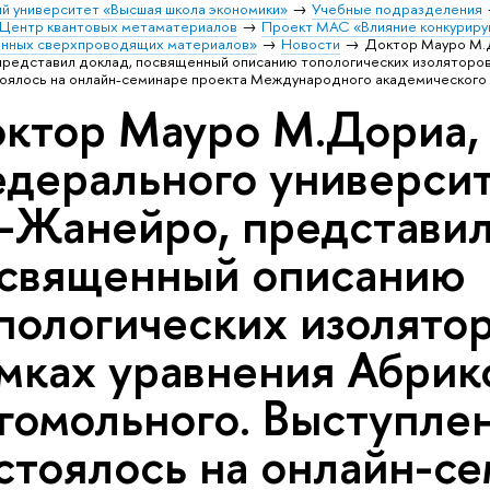
й университет «Высшая школа экономики»
Учебные подразделения
Центр квантовых метаматериалов
Проект МАС «Влияние конкуриру
енных сверхпроводящих материалов»
Новости
Доктор Мауро М.
редставил доклад, посвященный описанию топологических изоляторов
тоялось на онлайн-семинаре проекта Международного академического
ктор Мауро М.Дориа,
дерального университ
-Жанейро, представил
священный описанию
пологических изолятор
мках уравнения Абрик
гомольного. Выступле
стоялось на онлайн-с