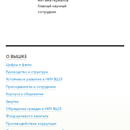
метаматериалов:
Главный научный
сотрудник
О ВЫШКЕ
ОБ
Цифры и факты
Ли
Руководство и структура
Дов
Устойчивое развитие в НИУ ВШЭ
Ол
Преподаватели и сотрудники
При
Корпуса и общежития
Вы
Закупки
При
Обращения граждан в НИУ ВШЭ
Ас
Фонд целевого капитала
До
Противодействие коррупции
Цен