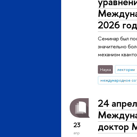
уравнен
Междуна
2026 год
Семинар был по
значительно бол
механизм кванто
Наука
лектории
международное со
24 апрел
Междуна
доктор 
23
апр