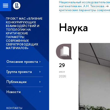
Национальный исследовательски
математики им. А.Н. Тихонова
критические параметры соврем
ПРОЕКТ МАС «ВЛИЯНИЕ
Наука
КОНКУРИРУЮЩИХ
ВЗАИМОДЕЙСТВИЙ И
ТОПОЛОГИИ НА
КРИТИЧЕСКИЕ
ПАРАМЕТРЫ
СОВРЕМЕННЫХ
СВЕРХПРОВОДЯЩИХ
МАТЕРИАЛОВ»
Описание проекта
29
Группа проекта
июл
2026
Публикации
Новости
КОНТАКТЫ