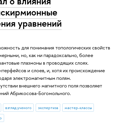
ал о влияния
тискирмионные
ения уравнений
можность для понимания топологических свойств
ерными, но, как ни парадоксально, более
вантовые плазмоны в проводящих слоях.
терфейсов и слоев, и, хотя их происхождение
одаря электромагнитным полям.
утствии внешнего магнитного поля позволяет
ений Абрикосова-Богомольного.
взгляд ученого
экспертиза
мастер-классы
о