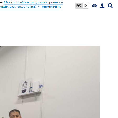
Московский институт электроники и
РУС
EN
ющих взаимодействий и топологии на