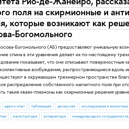
тета Рио-де-Жанейро, рассказ
ого поля на скирмионные и ан
я, которые возникают как реш
ова-Богомольного
осова-Богомольного (АБ) предоставляют уникальную воз
ние спина в эти уравнения делает их по-настоящему трехм
дование показывает, что они описывают поверхностные к
коллективные возбуждения, распространяющиеся вдоль ин
существуют в окружающем трехмерном пространстве благ
е распределение собственного магнитного поля при отс
ь такие квази-плазмоны как скирмионные решения уравн
идеи и опыт
публикации
дискуссии
исследования и аналитика
стию
магистратура
аспирантура
международное сотрудничеств