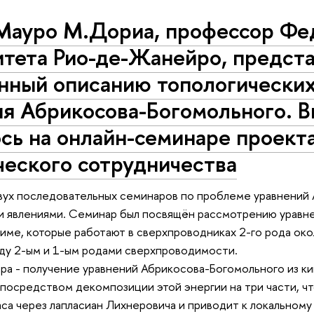
Мауро М.Дориа, профессор Фе
тета Рио-де-Жанейро, предста
нный описанию топологических
ия Абрикосова-Богомольного. 
ось на онлайн-семинаре проек
ческого сотрудничества
вух последовательных семинаров по проблеме уравнений 
и явлениями. Семинар был посвящён рассмотрению уравн
име, которые работают в сверхпроводниках 2-го рода око
ду 2-ым и 1-ым родами сверхпроводимости.
ра - получение уравнений Абрикосова-Богомольного из к
 посредством декомпозиции этой энергии на три части, чт
са через лапласиан Лихнеровича и приводит к локальном