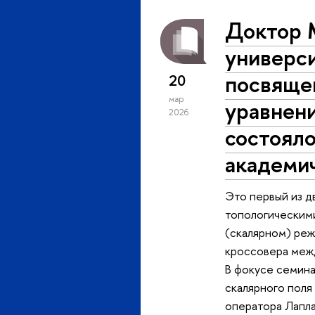
Доктор 
универси
посвяще
20
мар
уравнен
2026
состоял
академи
Это первый из д
топологическим
(скалярном) реж
кроссовера меж
В фокусе семина
скалярного поля
оператора Лапла