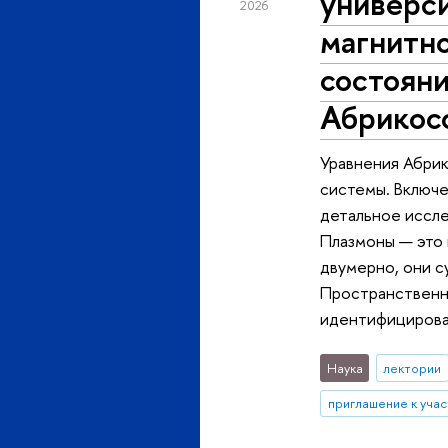
универси
2026
магнитн
состояни
Абрикос
Уравнения Абрик
системы. Включе
детальное иссле
Плазмоны — это 
двумерно, они 
Пространственно
идентифицироват
Наука
лектории
приглашение к уча