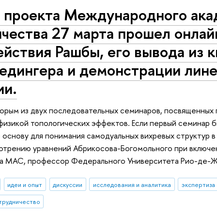
х проекта Международного ака
чества 27 марта прошел онлай
йствия Рашбы, его вывода из 
едингера и демонстрации лине
ии.
орым из двух последовательных семинаров, посвященных 
физикой топологических эффектов. Если первый семинар 
л основу для понимания самодуальных вихревых структур в 
отрению уравнений Абрикосова-Богомольного при включе
та МАС, профессор Федерального Университета Рио-де-
идеи и опыт
дискуссии
исследования и аналитика
экспертиза
трудничество