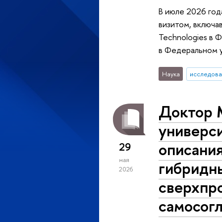
В июле 2026 год
визитом, включа
Technologies в 
в Федеральном 
Наука
исследова
Доктор 
универси
описания
29
мая
гибридны
2026
сверхпр
самосог