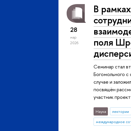
В рамка
сотрудни
взаимоде
28
мар
поля Шр
2026
дисперс
Семинар стал вт
Богомольного с 
случае и заложи
посвящён рассм
участник проек
Наука
лектории
международное со