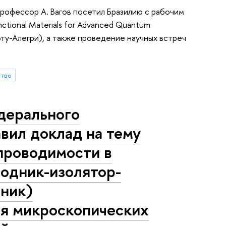
рофессор А. Вагов посетил Бразилию с рабочим
tional Materials for Advanced Quantum
ту-Алегри), а также проведение научных встреч
ство
дерального
вил доклад на тему
проводимости в
водник-изолятор-
ник)
ия микроскопических