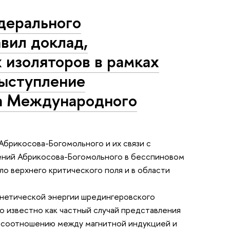
дерального
вил доклад,
 изоляторов в рамках
Выступление
та Международного
Абрикосова-Богомольного и их связи с
ений Абрикосова-Богомольного в бесспиновом
ло верхнего критического поля и в области
инетической энергии шредингеровского
о известно как частный случай представления
у соотношению между магнитной индукцией и