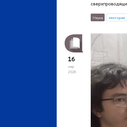
сверхпроводящи
Наука
лектории
16
мар
2026