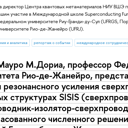
а директор Центра квантовых метаматериалов НИУ ВШЭ п
вшим участие в Международной школе Superconducting Func
Федеральном университете Риу-Гранди-ду-Сул (UFRGS, Пор
университете Рио-де-Жанейро (UFRJ).
ния и аналитика
репортаж о событии
международное сотрудниче
Мауро М.Дориа, профессор Фе
тета Рио-де-Жанейро, предста
 резонансного усиления сверх
х структурах SISIS (сверхпро
оводник-изолятор-сверхпровод
ласованного численного решен