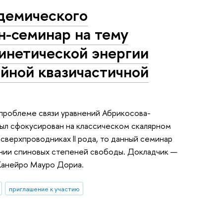
демического
н-семинар на тему
кинетической энергии
йной квазичастичной
проблеме связи уравнений Абрикосова-
был сфокусирован на классическом скалярном
сверхпроводниках II рода, то данный семинар
нии спиновых степеней свободы. Докладчик —
Жанейро Мауро Дориа.
приглашение к участию