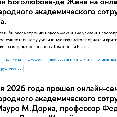
ий Боголюбова-де Жена на онл
родного академического сотру
а.
свящён рассмотрению нового механизма усиления сверхпр
ее существенному увеличению параметра порядка и крит
во-размерных резонансов Томпсона и Блатта.
идеи и опыт
дискуссии
исследования и аналитика
экспертиза
трудничество
я 2026 года прошел онлайн-се
родного академического сотру
Мауро М.Дориа, профессор Фе