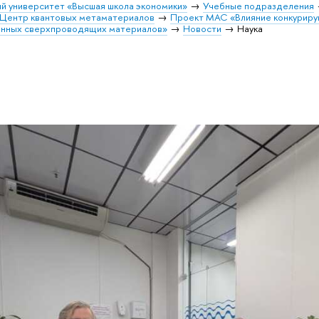
й университет «Высшая школа экономики»
Учебные подразделения
Центр квантовых метаматериалов
Проект МАС «Влияние конкуриру
енных сверхпроводящих материалов»
Новости
Наука