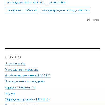
исследования и аналитика
экспертиза
репортаж о событии
международное сотрудничество
16 марта
О ВЫШКЕ
ОБ
Цифры и факты
Ли
Руководство и структура
Дов
Устойчивое развитие в НИУ ВШЭ
Ол
Преподаватели и сотрудники
При
Корпуса и общежития
Вы
Закупки
При
Обращения граждан в НИУ ВШЭ
Ас