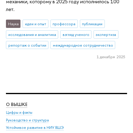
механики, которому в 2025 году исполнилось 100
лет.
Наука
идеи и опыт
профессора
публикации
исследования и аналитика
взгляд ученого
экспертиза
репортаж о событии
международное сотрудничество
1 декабря 2025
О ВЫШКЕ
ОБ
Цифры и факты
Ли
Руководство и структура
Дов
Устойчивое развитие в НИУ ВШЭ
Ол