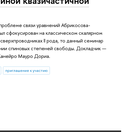
йной квазичастичной
проблеме связи уравнений Абрикосова-
был сфокусирован на классическом скалярном
сверхпроводниках II рода, то данный семинар
нии спиновых степеней свободы. Докладчик —
Жанейро Мауро Дориа.
приглашение к участию