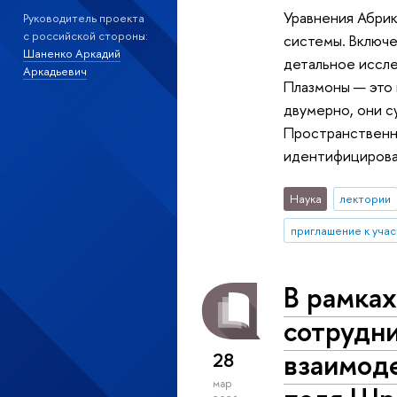
Уравнения Абрик
Руководитель проекта
с российской стороны:
системы. Включе
Шаненко Аркадий
детальное иссле
Аркадьевич
Плазмоны — это 
двумерно, они 
Пространственно
идентифицироват
Наука
лектории
приглашение к уча
В рамка
сотрудни
взаимоде
28
мар