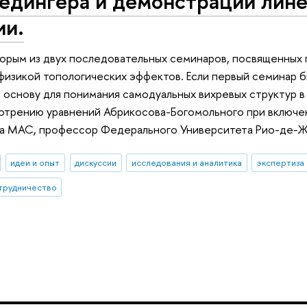
едингера и демонстрации лине
ии.
орым из двух последовательных семинаров, посвященных 
физикой топологических эффектов. Если первый семинар 
л основу для понимания самодуальных вихревых структур в 
отрению уравнений Абрикосова-Богомольного при включе
та МАС, профессор Федерального Университета Рио-де-
идеи и опыт
дискуссии
исследования и аналитика
экспертиза
трудничество