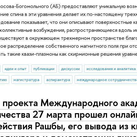
осова-Богомольного (АБ) предоставляют уникальную воз
ние спина в эти уравнения делает их по-настоящему трехм
дование показывает, что они описывают поверхностные к
коллективные возбуждения, распространяющиеся вдоль ин
существуют в окружающем трехмерном пространстве благ
е распределение собственного магнитного поля при отс
ь такие квази-плазмоны как скирмионные решения уравн
идеи и опыт
публикации
дискуссии
исследования и аналитика
стию
магистратура
аспирантура
международное сотрудничеств
х проекта Международного ака
чества 27 марта прошел онлай
йствия Рашбы, его вывода из 