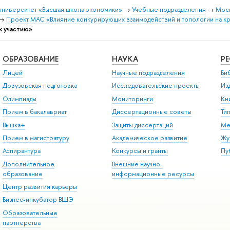
университет «Высшая школа экономики»
→
Учебные подразделения
→
Моск
→
Проект МАС «Влияние конкурирующих взаимодействий и топологии на 
к участию»
ОБРАЗОВАНИЕ
НАУКА
Р
Лицей
Научные подразделения
Би
Довузовская подготовка
Исследовательские проекты
Из
Олимпиады
Мониторинги
Кн
Прием в бакалавриат
Диссертационные советы
Ти
Вышка+
Защиты диссертаций
Ме
Прием в магистратуру
Академическое развитие
Жу
Аспирантура
Конкурсы и гранты
Пу
Дополнительное
Внешние научно-
образование
информационные ресурсы
Центр развития карьеры
Бизнес-инкубатор ВШЭ
Образовательные
партнерства