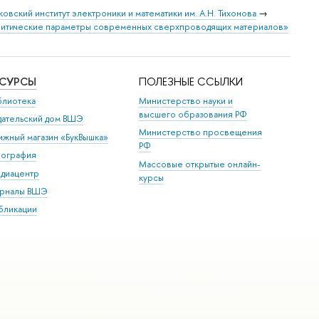
овский институт электроники и математики им. А.Н. Тихонова
→
критические параметры современных сверхпроводящих материалов»
ЕСУРСЫ
ПОЛЕЗНЫЕ ССЫЛКИ
блиотека
Министерство науки и
высшего образования РФ
дательский дом ВШЭ
Министерство просвещения
ижный магазин «БукВышка»
РФ
пография
Массовые открытые онлайн-
диацентр
курсы
рналы ВШЭ
бликации