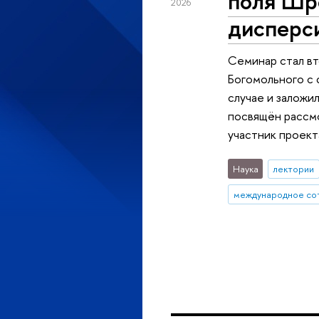
поля Шр
2026
дисперс
Семинар стал вт
Богомольного с 
случае и заложи
посвящён рассм
участник проек
Наука
лектории
международное со