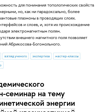
можность для понимания топологических свойств
ерными, но, как ни парадоксально, более
вантовые плазмоны в проводящих слоях.
терфейсов и слоев, и, хотя их происхождение
одаря электромагнитным полям.
утствии внешнего магнитного поля позволяет
ений Абрикосова-Богомольного.
взгляд ученого
экспертиза
мастер-классы
о
демического
н-семинар на тему
кинетической энергии