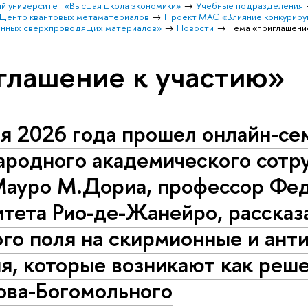
й университет «Высшая школа экономики»
Учебные подразделения
Центр квантовых метаматериалов
Проект МАС «Влияние конкуриру
енных сверхпроводящих материалов»
Новости
Тема «приглашени
глашение к участию»
я 2026 года прошел онлайн-се
родного академического сотру
Мауро М.Дориа, профессор Фе
тета Рио-де-Жанейро, рассказ
ого поля на скирмионные и ан
я, которые возникают как реш
ова-Богомольного