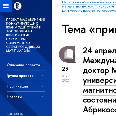
Национальный исследовательски
математики им. А.Н. Тихонова
критические параметры соврем
ПРОЕКТ МАС «ВЛИЯНИЕ
Тема «при
КОНКУРИРУЮЩИХ
ВЗАИМОДЕЙСТВИЙ И
ТОПОЛОГИИ НА
КРИТИЧЕСКИЕ
ПАРАМЕТРЫ
СОВРЕМЕННЫХ
24 апрел
СВЕРХПРОВОДЯЩИХ
МАТЕРИАЛОВ»
Междуна
Описание проекта
доктор 
23
Группа проекта
апр
универси
2026
Публикации
магнитн
состояни
Новости
Абрикос
КОНТАКТЫ