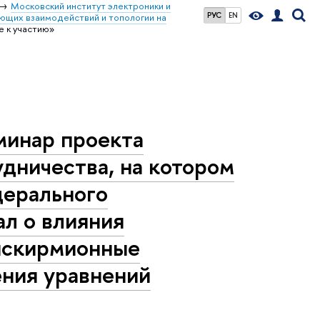
Московский институт электроники и
РУС
EN
ющих взаимодействий и топологии на
е к участию»
минар проекта
дничества, на котором
дерального
ал о влияния
тискирмионные
ения уравнений