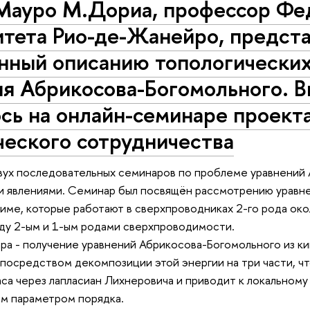
Мауро М.Дориа, профессор Фе
тета Рио-де-Жанейро, предста
нный описанию топологических
ия Абрикосова-Богомольного. 
ось на онлайн-семинаре проек
ческого сотрудничества
вух последовательных семинаров по проблеме уравнений 
и явлениями. Семинар был посвящён рассмотрению уравн
име, которые работают в сверхпроводниках 2-го рода око
ду 2-ым и 1-ым родами сверхпроводимости.
ра - получение уравнений Абрикосова-Богомольного из к
 посредством декомпозиции этой энергии на три части, чт
са через лапласиан Лихнеровича и приводит к локальном
м параметром порядка.