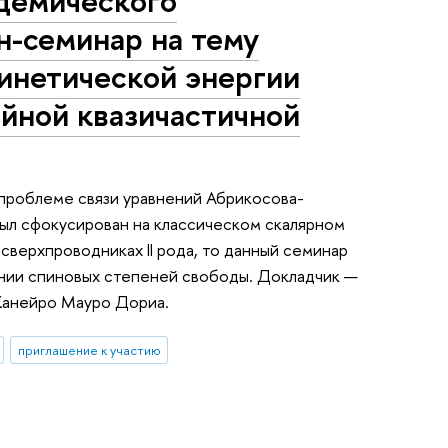
демического
н-семинар на тему
кинетической энергии
йной квазичастичной
проблеме связи уравнений Абрикосова-
был сфокусирован на классическом скалярном
сверхпроводниках II рода, то данный семинар
нии спиновых степеней свободы. Докладчик —
Жанейро Мауро Дориа.
приглашение к участию