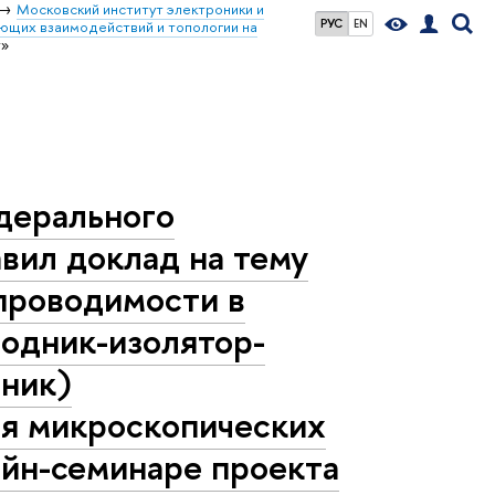
Московский институт электроники и
РУС
EN
ющих взаимодействий и топологии на
т»
дерального
вил доклад на тему
проводимости в
водник-изолятор-
ник)
ия микроскопических
айн-семинаре проекта