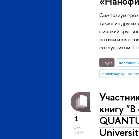
«Нанофи
Симпозиум прохо
также из других
широкий круг во
оптики и кванто
сотрудником Шан
Наука
достижен
международное со
Участни
книгу "В
QUANTUM
1
дек
Universit
2025