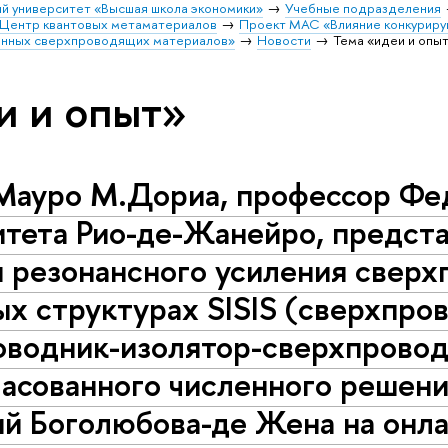
й университет «Высшая школа экономики»
Учебные подразделения
Центр квантовых метаматериалов
Проект МАС «Влияние конкуриру
енных сверхпроводящих материалов»
Новости
Тема «идеи и опы
и и опыт»
Мауро М.Дориа, профессор Фе
тета Рио-де-Жанейро, предста
 резонансного усиления сверх
х структурах SISIS (сверхпро
оводник-изолятор-сверхпровод
ласованного численного решен
ий Боголюбова-де Жена на онл