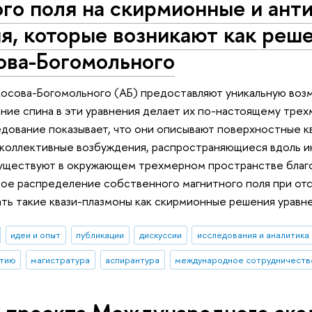
ого поля на скирмионные и ан
я, которые возникают как реш
ова-Богомольного
осова-Богомольного (АБ) предоставляют уникальную воз
ние спина в эти уравнения делает их по-настоящему трехм
дование показывает, что они описывают поверхностные к
коллективные возбуждения, распространяющиеся вдоль ин
существуют в окружающем трехмерном пространстве благ
е распределение собственного магнитного поля при отс
ь такие квази-плазмоны как скирмионные решения уравн
идеи и опыт
публикации
дискуссии
исследования и аналитика
стию
магистратура
аспирантура
международное сотрудничеств