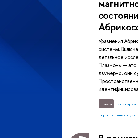
магнитн
состояни
Абрикос
Уравнения Абрик
системы. Включе
детальное иссле
Плазмоны — это 
двумерно, они 
Пространственно
идентифицироват
Наука
лектории
приглашение к уча