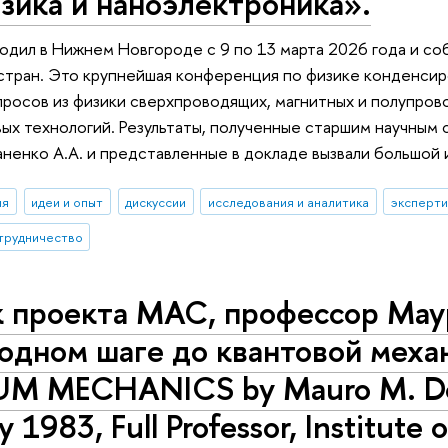
зика и наноэлектроника».
дил в Нижнем Новгороде с 9 по 13 марта 2026 года и соб
 стран. Это крупнейшая конференция по физике конденсир
просов из физики сверхпроводящих, магнитных и полупро
вых технологий. Результаты, полученные старшим научным
енко А.А. и представленные в докладе вызвали большой 
ия
идеи и опыт
дискуссии
исследования и аналитика
эксперти
трудничество
к проекта МАС, профессор Ма
 одном шаге до квантовой мех
 MECHANICS by Mauro M. Doria
y 1983, Full Professor, Institute o