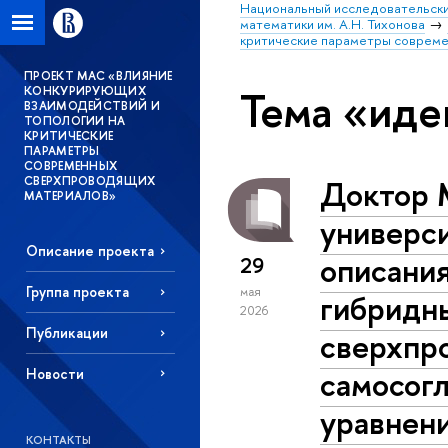
Национальный исследовательски
математики им. А.Н. Тихонова
критические параметры соврем
ПРОЕКТ МАС «ВЛИЯНИЕ
Тема «иде
КОНКУРИРУЮЩИХ
ВЗАИМОДЕЙСТВИЙ И
ТОПОЛОГИИ НА
КРИТИЧЕСКИЕ
ПАРАМЕТРЫ
СОВРЕМЕННЫХ
Доктор 
СВЕРХПРОВОДЯЩИХ
МАТЕРИАЛОВ»
универси
Описание проекта
описания
29
Группа проекта
мая
гибридны
2026
Публикации
сверхпр
самосог
Новости
уравнен
КОНТАКТЫ