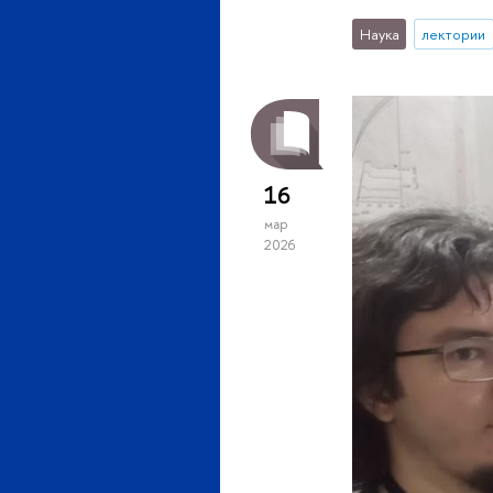
Наука
лектории
16
мар
2026