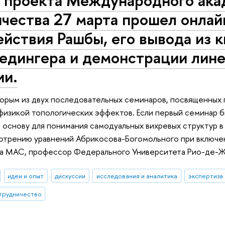
х проекта Международного ака
чества 27 марта прошел онлай
йствия Рашбы, его вывода из 
едингера и демонстрации лине
ии.
орым из двух последовательных семинаров, посвященных 
физикой топологических эффектов. Если первый семинар 
л основу для понимания самодуальных вихревых структур в 
отрению уравнений Абрикосова-Богомольного при включе
та МАС, профессор Федерального Университета Рио-де-
идеи и опыт
дискуссии
исследования и аналитика
экспертиза
трудничество