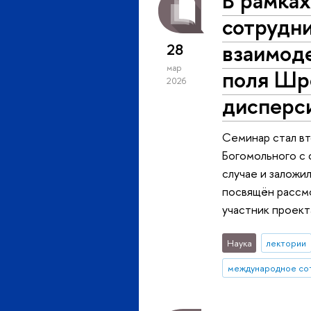
В рамка
сотрудни
взаимоде
28
мар
поля Шр
2026
дисперс
Семинар стал вт
Богомольного с 
случае и заложи
посвящён рассм
участник проек
Наука
лектории
международное со