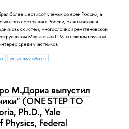
рал более шестисот ученых со всей России, а
ованного состояния в России, охватывающая
водниковых систем, многослойной рентгеновской
 сотрудником Марычевым П.М. и главным научным
интерес среди участников
за
репортаж о событии
уро М.Дориа выпустил
аники" (ONE STEP TO
, Ph.D., Yale
f Physics, Federal