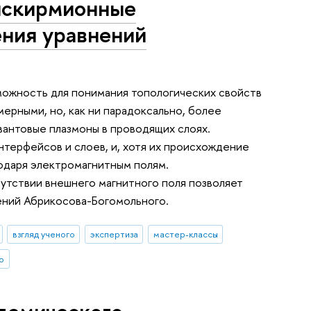
тискирмионные
ения уравнений
можность для понимания топологических свойств
ерными, но, как ни парадоксально, более
вантовые плазмоны в проводящих слоях.
терфейсов и слоев, и, хотя их происхождение
одаря электромагнитным полям.
утствии внешнего магнитного поля позволяет
ений Абрикосова-Богомольного.
взгляд ученого
экспертиза
мастер-классы
о