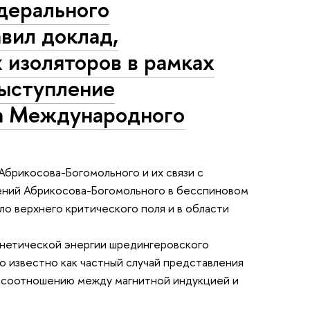
дерального
вил доклад,
 изоляторов в рамках
Выступление
та Международного
Абрикосова-Богомольного и их связи с
ений Абрикосова-Богомольного в бесспиновом
ло верхнего критического поля и в области
инетической энергии шредингеровского
о известно как частный случай представления
у соотношению между магнитной индукцией и