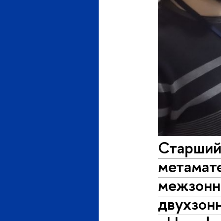
Старший
метамат
межзонн
двухзон