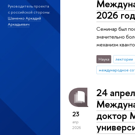
Междуна
Руководитель проекта
2026 год
с российской стороны:
Шаненко Аркадий
Аркадьевич
Семинар был по
значительно бол
механизм кванто
Наука
лектории
международное со
24 апрел
Междуна
доктор 
23
апр
универси
2026