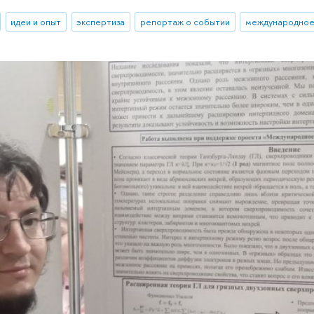
идеи и опыт
экспертиза
репортаж о событии
международное