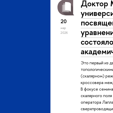
Доктор 
универси
посвяще
20
мар
уравнен
2026
состоял
академи
Это первый из д
топологическим
(скалярном) реж
кроссовера меж
В фокусе семина
скалярного поля
оператора Лапла
сверхпроводящи