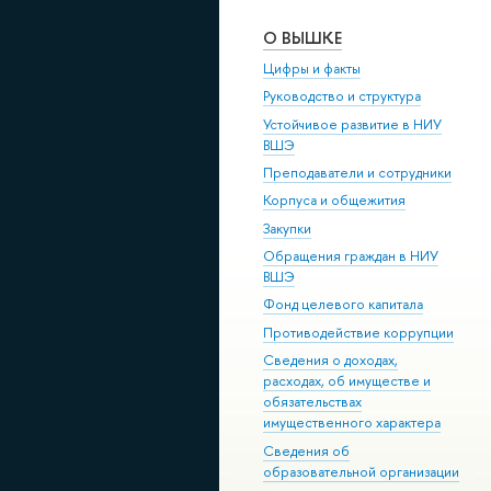
О ВЫШКЕ
Цифры и факты
Руководство и структура
Устойчивое развитие в НИУ
ВШЭ
Преподаватели и сотрудники
Корпуса и общежития
Закупки
Обращения граждан в НИУ
ВШЭ
Фонд целевого капитала
Противодействие коррупции
Сведения о доходах,
расходах, об имуществе и
обязательствах
имущественного характера
Сведения об
образовательной организации