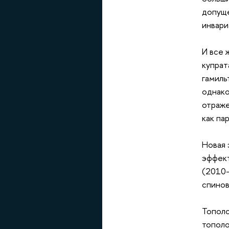
допуще
инвари
И все 
купрат
гамиль
однако
отраже
как па
Новая 
эффект
(2010-
спинов
Тополо
тополо