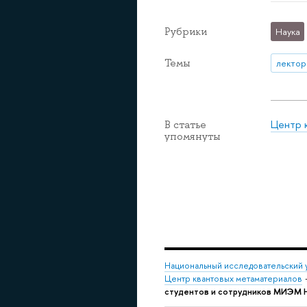
Рубрики
Наука
Темы
лектор
Центр 
В статье
упомянуты
Национальный исследовательский 
Центр квантовых метаматериалов
студентов и сотрудников МИЭМ