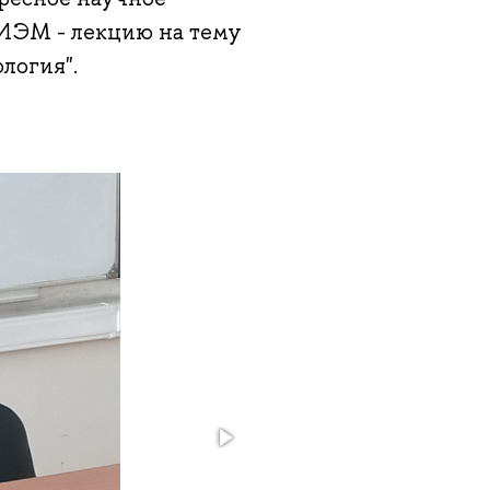
ИЭМ - лекцию на тему
логия".