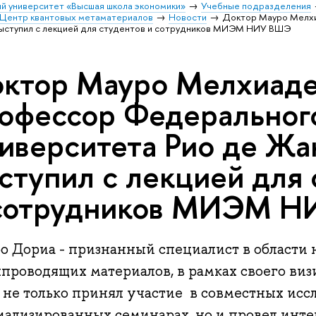
й университет «Высшая школа экономики»
Учебные подразделения
Центр квантовых метаматериалов
Новости
Доктор Мауро Мелх
ыступил с лекцией для студентов и сотрудников МИЭМ НИУ ВШЭ
ктор Мауро Мелхиаде
офессор Федеральног
иверситета Рио де Жа
ступил с лекцией для 
сотрудников МИЭМ 
о Дориа - признанный специалист в области 
хпроводящих материалов, в рамках своего в
не только принял участие в совместных исс
иализированных семинарах, но и провел инте