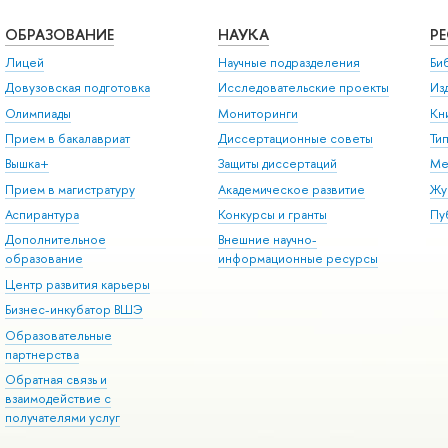
ОБРАЗОВАНИЕ
НАУКА
Р
Лицей
Научные подразделения
Би
Довузовская подготовка
Исследовательские проекты
Из
Олимпиады
Мониторинги
Кн
Прием в бакалавриат
Диссертационные советы
Ти
Вышка+
Защиты диссертаций
Ме
Прием в магистратуру
Академическое развитие
Жу
Аспирантура
Конкурсы и гранты
Пу
Дополнительное
Внешние научно-
образование
информационные ресурсы
Центр развития карьеры
Бизнес-инкубатор ВШЭ
Образовательные
партнерства
Обратная связь и
взаимодействие с
получателями услуг