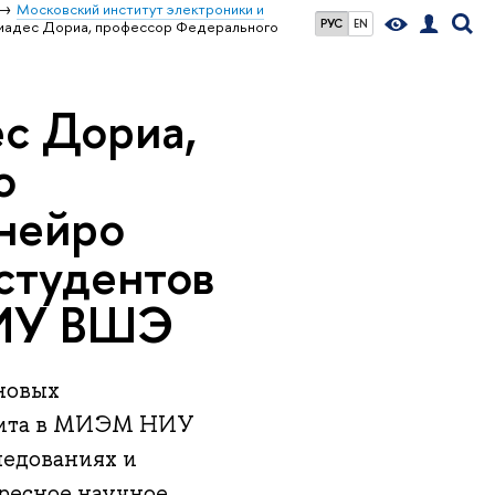
Московский институт электроники и
РУС
EN
иадес Дориа, профессор Федерального
с Дориа,
о
нейро
студентов
НИУ ВШЭ
новых
изита в МИЭМ НИУ
ледованиях и
ресное научное