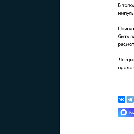
В топо
импуль
Принят
быть л
расмот
Лекцию
предел