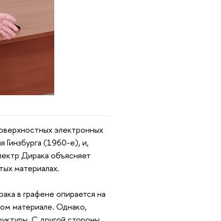
поверхностных электронных
 Гинзбурга (1960-е), и,
пектр Дирака объясняет
тых материалах.
ака в графене опирается на
том материале. Однако,
уктуры. С другой стороны,