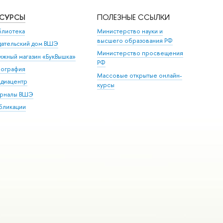
ЕСУРСЫ
ПОЛЕЗНЫЕ ССЫЛКИ
блиотека
Министерство науки и
высшего образования РФ
дательский дом ВШЭ
Министерство просвещения
ижный магазин «БукВышка»
РФ
пография
Массовые открытые онлайн-
диацентр
курсы
рналы ВШЭ
бликации