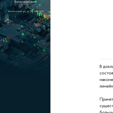
Вячеславович
Таллинская ул., д. 34, каб. 104
В докл
состоя
наконе
линейн
Принят
сущест
больши