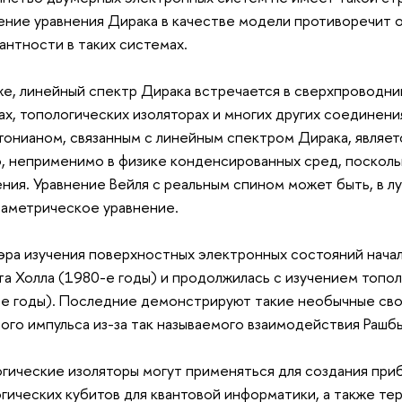
ние уравнения Дирака в качестве модели противоречит 
антности в таких системах.
же, линейный спектр Дирака встречается в сверхпроводни
ах, топологических изоляторах и многих других соединен
тонианом, связанным с линейным спектром Дирака, являет
, неприменимо в физике конденсированных сред, поскол
ния. Уравнение Вейля с реальным спином может быть, в лу
раметрическое уравнение.
эра изучения поверхностных электронных состояний начал
а Холла (1980-е годы) и продолжилась с изучением топо
е годы). Последние демонстрируют такие необычные свой
ого импульса из-за так называемого взаимодействия Рашбы
гические изоляторы могут применяться для создания при
гических кубитов для квантовой информатики, а также т