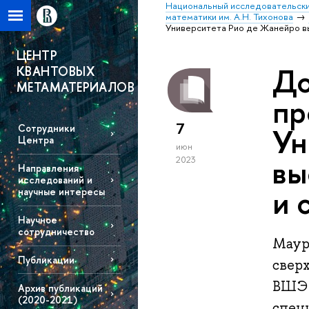
Национальный исследовательски
математики им. А.Н. Тихонова
Университета Рио де Жанейро в
ЦЕНТР
До
КВАНТОВЫХ
МЕТАМАТЕРИАЛОВ
пр
7
Ун
Сотрудники
Центра
июн
вы
2023
Направления
исследований и
и 
научные интересы
Научное
сотрудничество
Маур
Публикации
свер
ВШЭ 
Архив публикаций
(2020-2021)
спец