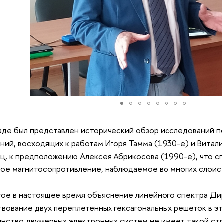
аде был представлен исторический обзор исследований 
ний, восходящих к работам Игоря Тамма (1930-е) и Виталия
ц, к предположению Алексея Абрикосова (1990-е), что с
ое магнитосопротивление, наблюдаемое во многих слоис
ое в настоящее время объяснение линейного спектра Дир
вование двух переплетенных гексагональных решеток в э
нство двумерных электронных систем не имеет такой стр