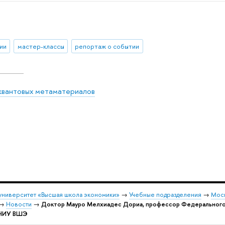
ии
мастер-классы
репортаж о событии
квантовых метаматериалов
университет «Высшая школа экономики»
→
Учебные подразделения
→
Моск
→
Новости
→
Доктор Мауро Мелхиадес Дориа, профессор Федерального 
 НИУ ВШЭ