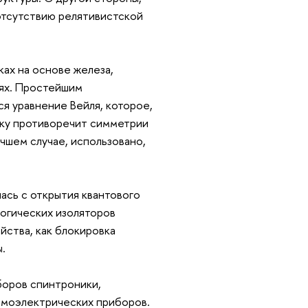
отсутствию релятивистской
ках на основе железа,
иях. Простейшим
ся уравнение Вейля, которое,
ьку противоречит симметрии
чшем случае, использовано,
ась с открытия квантового
логических изоляторов
ства, как блокировка
.
боров спинтроники,
ермоэлектрических приборов.