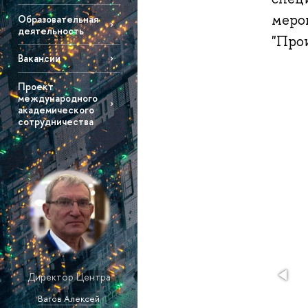
меро
Образовательная
деятельность
"Про
Вакансии
Проект
международного
академического
сотрудничества
Директор Центра
Вагов Алексей