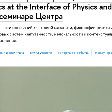
 at the Interface of Physics and
 семинаре Центра
ласти оснований квантовой механики, философии физики 
овых систем -запутанности, нелокальности и контекстуаль
мерение.
ния и аналитика
взгляд ученого
репортаж о событии
междунаро