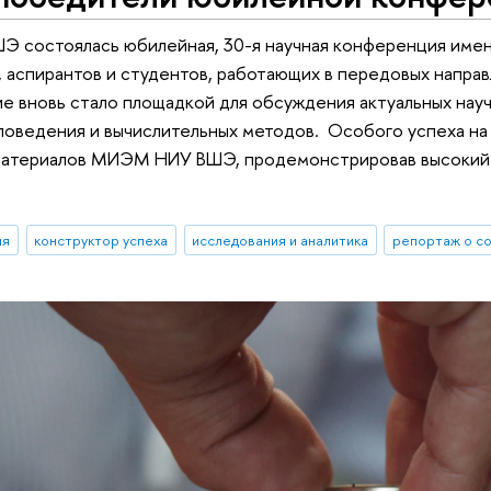
 состоялась юбилейная, 30-я научная конференция имени
 аспирантов и студентов, работающих в передовых направ
е вновь стало площадкой для обсуждения актуальных науч
ловедения и вычислительных методов. Особого успеха н
материалов МИЭМ НИУ ВШЭ, продемонстрировав высокий у
ия
конструктор успеха
исследования и аналитика
репортаж о с