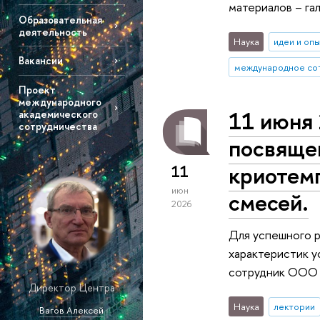
материалов – га
Образовательная
деятельность
Наука
идеи и оп
Вакансии
международное со
Проект
международного
11 июня 
академического
сотрудничества
посвяще
криотем
11
июн
смесей.
2026
Для успешного р
характеристик у
сотрудник ООО "
Директор Центра
Наука
лектории
Вагов Алексей