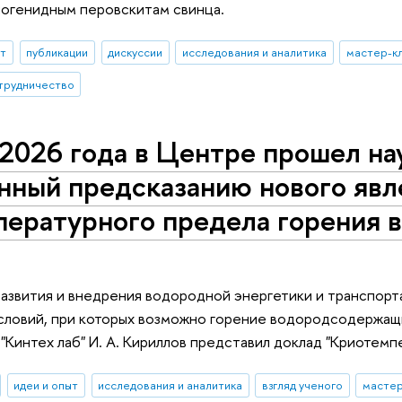
логенидным перовскитам свинца.
ыт
публикации
дискуссии
исследования и аналитика
мастер-к
трудничество
2026 года в Центре прошел на
нный предсказанию нового явл
пературного предела горения 
азвития и внедрения водородной энергетики и транспорт
словий, при которых возможно горение водородсодержащи
Кинтех лаб" И. А. Кириллов представил доклад "Криотем
идеи и опыт
исследования и аналитика
взгляд ученого
мастер