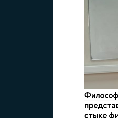
Философ 
представ
стыке фи