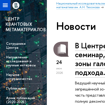
Национальный исследовательски
математики им. А.Н. Тихонова
ЦЕНТР
Новости
КВАНТОВЫХ
МЕТАМАТЕРИАЛОВ
В Центр
Сотрудники
Центра
семинар
Направления
зоны гал
исследований и
24
научные интересы
июн
подхода
2026
Научное
сотрудничество
Ведущий научный
Публикации
запрещённой зо-
часть представл
Архив публикаций
полную декомпоз
(2020-2021)