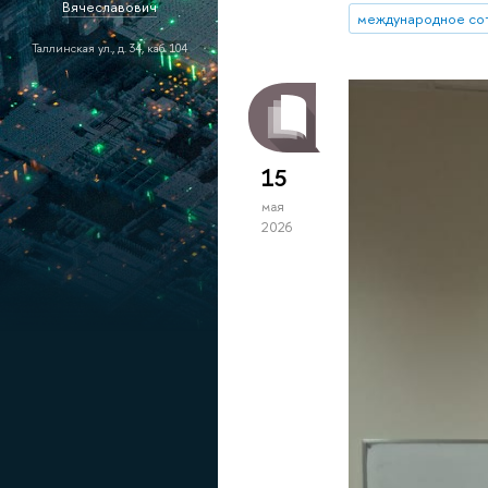
Вячеславович
международное со
Таллинская ул., д. 34, каб. 104
15
мая
2026