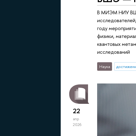
В МИЭМ НИУ ВШЭ
исследователей,
году мероприяти
физики, материа
квантовых мета
исследований
Наука
достижен
22
апр
2026