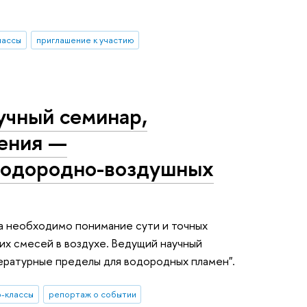
лассы
приглашение к участию
учный семинар,
ения —
водородно-воздушных
а необходимо понимание сути и точных
х смесей в воздухе. Ведущий научный
пературные пределы для водородных пламен".
-классы
репортаж о событии