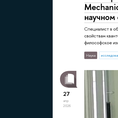
Mechanics
научном
Специалист в об
свойствам квант
философское из
Наука
исследова
27
апр
2026