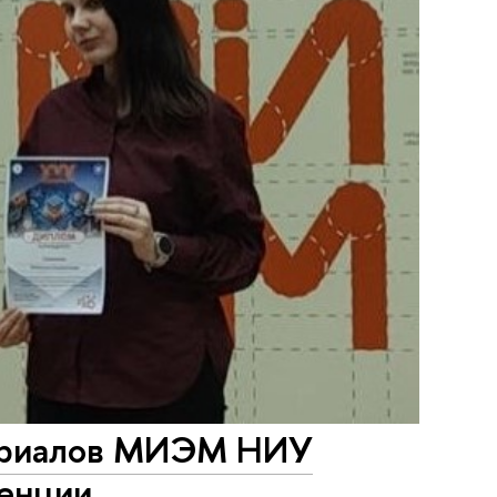
териалов МИЭМ НИУ
енции