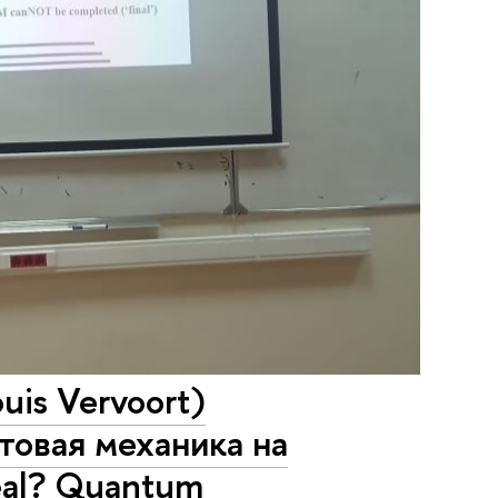
uis Vervoort)
товая механика на
eal? Quantum