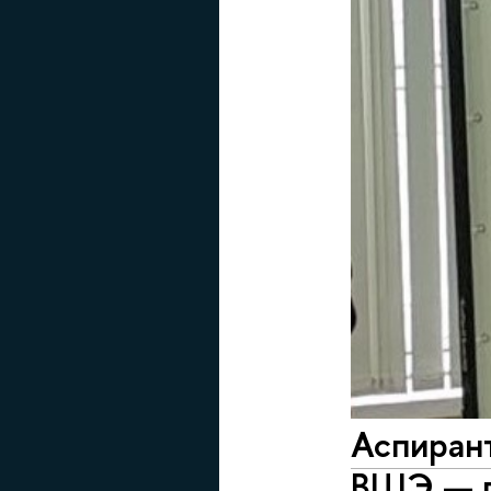
Аспиран
ВШЭ — п