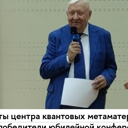
ты центра квантовых метама
обедители юбилейной конфер