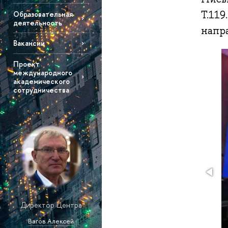
Т.119
Образовательная
деятельность
напр
Вакансии
Проект
международного
академического
сотрудничества
Директор Центра
Вагов Алексей