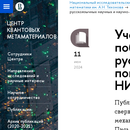
Национальный исследовательски
математики им. А.Н. Тихонова
русскоязычных научных и научн
ЦЕНТР
Уч
КВАНТОВЫХ
МЕТАМАТЕРИАЛОВ
по
11
ру
Сотрудники
Центра
июн
по
2024
Направления
исследований и
Н
научные интересы
Научное
сотрудничество
Публ
Публикации
свер
меха
Архив публикаций
(2020-2021)
Пись