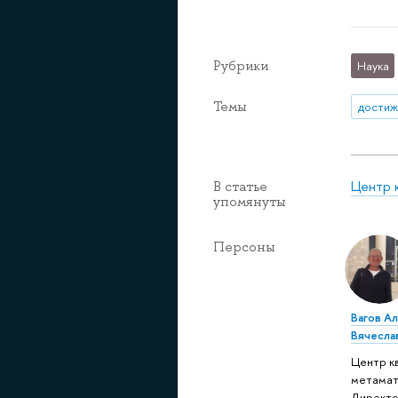
Рубрики
Наука
Темы
достиж
Центр 
В статье
упомянуты
Персоны
Вагов А
Вячесла
Центр к
метамат
Директ