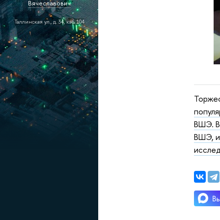
Вячеславович
Таллинская ул., д. 34, каб. 104
Торже
популя
ВШЭ. В
ВШЭ, и
иссле