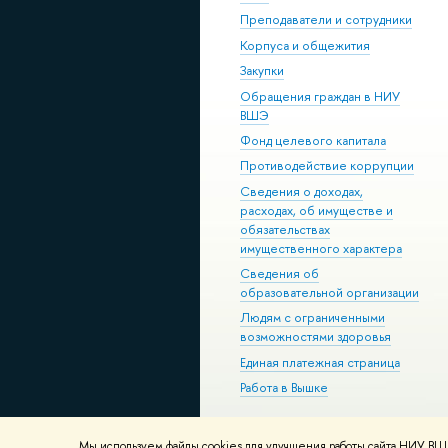
Преподаватели и сотрудники
Корпуса и общежития
Закупки
Обращения граждан в НИУ
ВШЭ
Фонд целевого капитала
Противодействие коррупции
Сведения о доходах,
расходах, об имуществе и
обязательствах
имущественного характера
Сведения об
образовательной организации
Людям с ограниченными
возможностями здоровья
Единая платежная страница
Работа в Вышке
Мы используем файлы cookies для улучшения работы сайта НИУ ВШЭ
© НИУ ВШЭ 1993–2026
Адреса и к