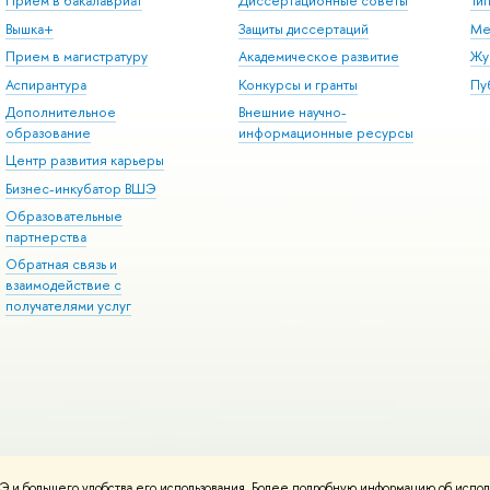
Прием в бакалавриат
Диссертационные советы
Ти
Вышка+
Защиты диссертаций
Ме
Прием в магистратуру
Академическое развитие
Жу
Аспирантура
Конкурсы и гранты
Пу
Дополнительное
Внешние научно-
образование
информационные ресурсы
Центр развития карьеры
Бизнес-инкубатор ВШЭ
Образовательные
партнерства
Обратная связь и
взаимодействие с
получателями услуг
 и большего удобства его использования. Более подробную информацию об испол
онтакты
Условия использования материалов
Политика конфиденциальност