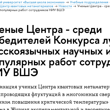
й университет «Высшая школа экономики»
Учебные подразделения
Центр квантовых метаматериалов
Новости
Ученые Центра - сре
о-популярных работ сотрудников НИУ ВШЭ
еные Центра - среди
бедителей Конкурса 
сскоязычных научных и
пулярных работ сотру
ИУ ВШЭ
икация ученых Центра квантовых метамате
хпроводящих флуктуаций в многозонных свер
низм повышения критической температуры» 
ма в Журнал экспериментальной и теоретичес