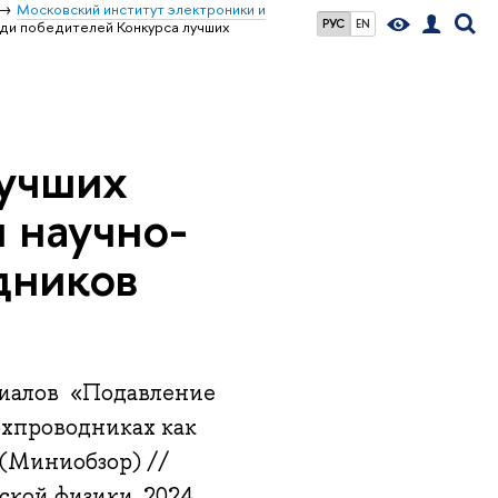
Московский институт электроники и
РУС
EN
ди победителей Конкурса лучших
лучших
 научно-
дников
риалов «Подавление
хпроводниках как
(Миниобзор) //
кой физики. 2024.