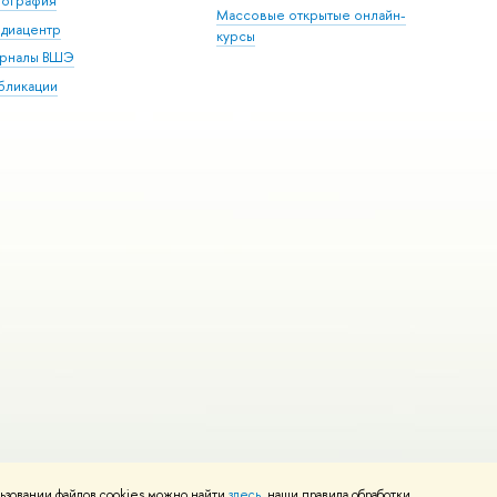
пография
Массовые открытые онлайн-
диацентр
курсы
рналы ВШЭ
бликации
ьзовании файлов cookies можно найти
здесь
, наши правила обработки
и
Карта сайта