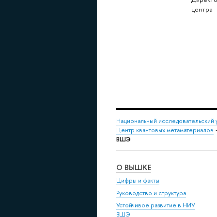
центра
Национальный исследовательский 
Центр квантовых метаматериалов
ВШЭ
О ВЫШКЕ
Цифры и факты
Руководство и структура
Устойчивое развитие в НИУ
ВШЭ