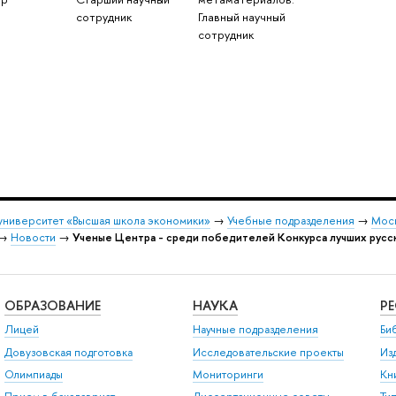
сотрудник
Главный научный
сотрудник
университет «Высшая школа экономики»
→
Учебные подразделения
→
Моск
→
Новости
→
Ученые Центра - среди победителей Конкурса лучших русс
ОБРАЗОВАНИЕ
НАУКА
Р
Лицей
Научные подразделения
Би
Довузовская подготовка
Исследовательские проекты
Из
Олимпиады
Мониторинги
Кн