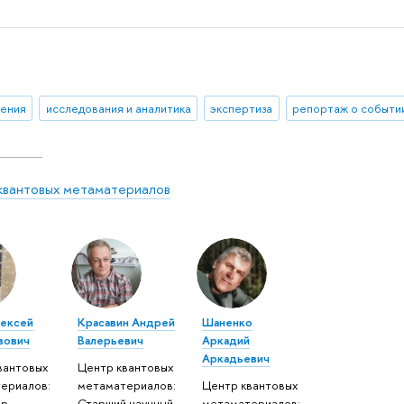
ения
исследования и аналитика
экспертиза
репортаж о событи
квантовых метаматериалов
лексей
Красавин Андрей
Шаненко
вович
Валерьевич
Аркадий
Аркадьевич
вантовых
Центр квантовых
ериалов:
метаматериалов:
Центр квантовых
ор
Старший научный
метаматериалов: