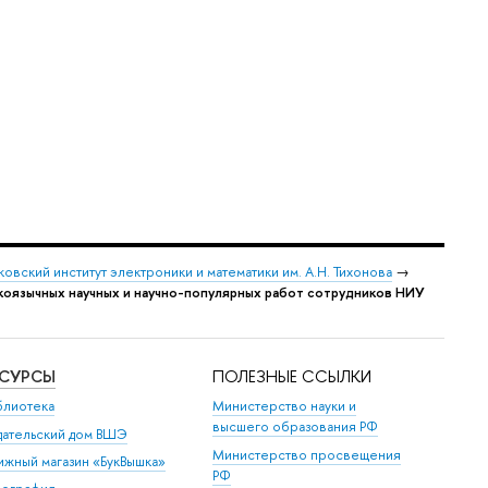
овский институт электроники и математики им. А.Н. Тихонова
→
коязычных научных и научно-популярных работ сотрудников НИУ
ЕСУРСЫ
ПОЛЕЗНЫЕ ССЫЛКИ
блиотека
Министерство науки и
высшего образования РФ
дательский дом ВШЭ
Министерство просвещения
ижный магазин «БукВышка»
РФ