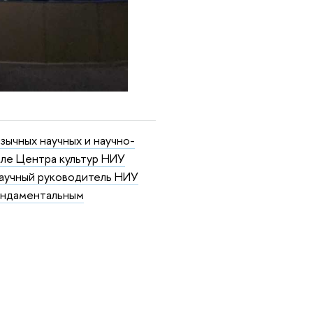
зычных научных и научно-
але
Центра культур
НИУ
научный руководитель НИУ
фундаментальным