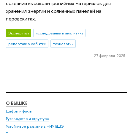
создании высокоэнтропийных материалов для
хранения энергии и солнечных панелей на
перовскитах.
Экспертиза
исследования и аналитика
репортаж о событии
технологии
27 февраля 2025
О ВЫШКЕ
ОБ
Цифры и факты
Ли
Руководство и структура
Дов
Устойчивое развитие в НИУ ВШЭ
Ол