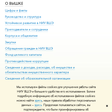
О ВЫШКЕ
ОБ
Цифры и факты
Ли
Руководство и структура
Дов
Устойчивое развитие в НИУ ВШЭ
Ол
Преподаватели и сотрудники
При
Корпуса и общежития
Вы
Закупки
При
Обращения граждан в НИУ ВШЭ
Ас
Фонд целевого капитала
До
Противодействие коррупции
Цен
Сведения о доходах, расходах, об имуществе и
Би
обязательствах имущественного характера
Об
Сведения об образовательной организации
Обр
Людям с ограниченными возможностями здоровья
Мы используем файлы cookies для улучшения работы сайта
Единая платежная страница
НИУ ВШЭ и большего удобства его использования. Более
подробную информацию об использовании файлов cookies
Работа в Вышке
можно найти
здесь
, наши правила обработки персональных
данных –
здесь
. Продолжая пользоваться сайтом, вы
✖
Редактору
подтверждаете, что были проинформированы об