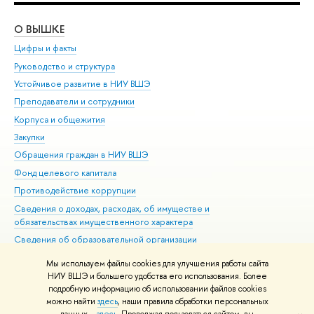
О ВЫШКЕ
ОБ
Цифры и факты
Ли
Руководство и структура
Дов
Устойчивое развитие в НИУ ВШЭ
Ол
Преподаватели и сотрудники
При
Корпуса и общежития
Вы
Закупки
При
Обращения граждан в НИУ ВШЭ
Ас
Фонд целевого капитала
До
Противодействие коррупции
Цен
Сведения о доходах, расходах, об имуществе и
Би
обязательствах имущественного характера
Об
Сведения об образовательной организации
Обр
Людям с ограниченными возможностями здоровья
Мы используем файлы cookies для улучшения работы сайта
Единая платежная страница
НИУ ВШЭ и большего удобства его использования. Более
подробную информацию об использовании файлов cookies
Работа в Вышке
можно найти
здесь
, наши правила обработки персональных