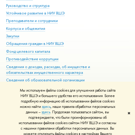
Руководство и структура
Дов
Устойчивое развитие в НИУ ВШЭ
Ол
Преподаватели и сотрудники
При
Корпуса и общежития
Вы
Закупки
При
Обращения граждан в НИУ ВШЭ
Ас
Фонд целевого капитала
До
Противодействие коррупции
Цен
Сведения о доходах, расходах, об имуществе и
Би
обязательствах имущественного характера
Об
Сведения об образовательной организации
Обр
Людям с ограниченными возможностями здоровья
Мы используем файлы cookies для улучшения работы сайта
Единая платежная страница
НИУ ВШЭ и большего удобства его использования. Более
подробную информацию об использовании файлов cookies
Работа в Вышке
можно найти
здесь
, наши правила обработки персональных
данных –
здесь
. Продолжая пользоваться сайтом, вы
✖
Редактору
подтверждаете, что были проинформированы об
© НИУ ВШЭ 1993–2026
Адреса и контакты
Условия использования
использовании файлов cookies сайтом НИУ ВШЭ и согласны
с нашими правилами обработки персональных данных. Вы
материалов
Политика конфиденциальности
Карта сайта
можете отключить файлы cookies в настройках Вашего
Шрифты HSE Sans и HSE Slab разработаны в
Школе дизайна НИУ ВШЭ