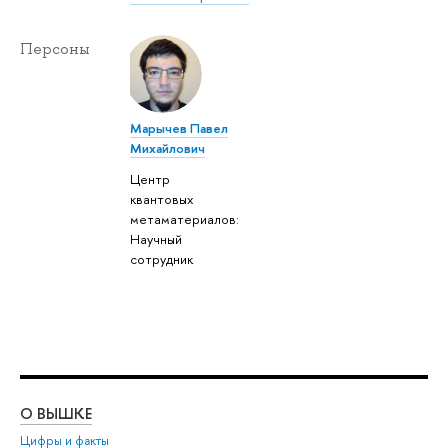
Персоны
Марычев Павел
Михайлович
Центр
квантовых
метаматериалов:
Научный
сотрудник
О ВЫШКЕ
ОБ
Цифры и факты
Ли