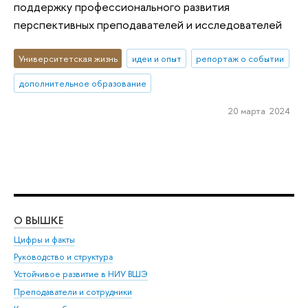
поддержку профессионального развития
перспективных преподавателей и исследователей
Университетская жизнь
идеи и опыт
репортаж о событии
дополнительное образование
20 марта 2024
О ВЫШКЕ
ОБ
Цифры и факты
Ли
Руководство и структура
Дов
Устойчивое развитие в НИУ ВШЭ
Ол
Преподаватели и сотрудники
При