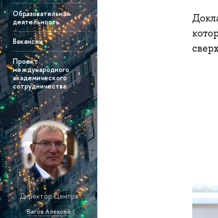
Образовательная
Докл
деятельность
кото
Вакансии
свер
Проект
международного
академического
сотрудничества
Директор Центра
Вагов Алексей