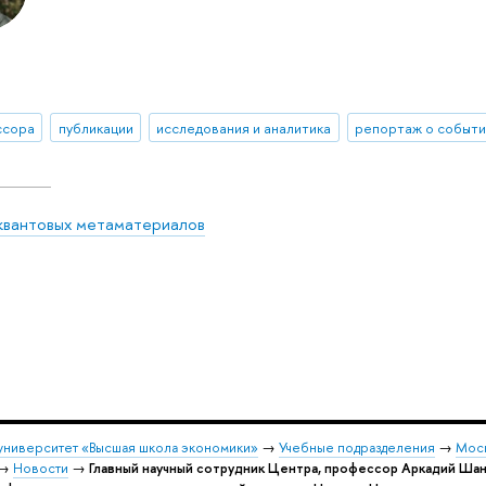
ссора
публикации
исследования и аналитика
репортаж о событ
квантовых метаматериалов
университет «Высшая школа экономики»
→
Учебные подразделения
→
Моск
→
Новости
→
Главный научный сотрудник Центра, профессор Аркадий Ша