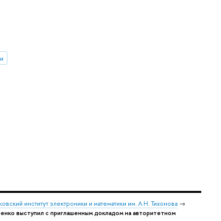
ии
овский институт электроники и математики им. А.Н. Тихонова
→
ненко выступил с приглашенным докладом на авторитетном