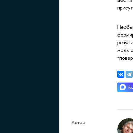
присут
Необыч
формир
резуль
моды с
“повер
Автор