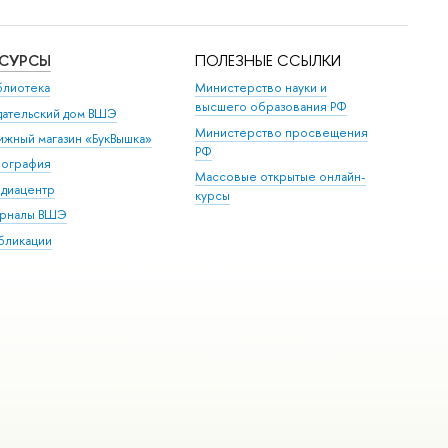
ЕСУРСЫ
ПОЛЕЗНЫЕ ССЫЛКИ
блиотека
Министерство науки и
высшего образования РФ
дательский дом ВШЭ
Министерство просвещения
ижный магазин «БукВышка»
РФ
пография
Массовые открытые онлайн-
диацентр
курсы
рналы ВШЭ
бликации