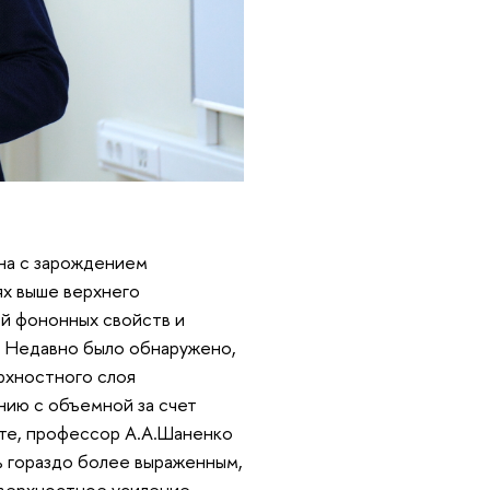
на с зарождением
ях выше верхнего
ой фононных свойств и
. Недавно было обнаружено,
рхностного слоя
нию с объемной за счет
оте, профессор А.А.Шаненко
ь гораздо более выраженным,
оверхностное усиление