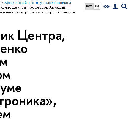
Московский институт электроники и
РУС
EN
рудник Центра, профессор Аркадий
 и наноэлектроника», который прошел в
ник Центра,
енко
ым
ом
иуме
троника»,
ем