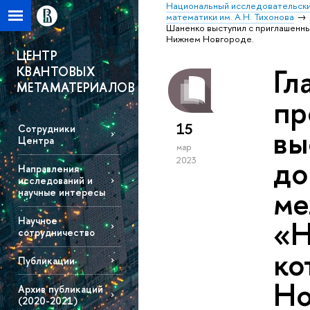
Национальный исследовательски
математики им. А.Н. Тихонова
Шаненко выступил с приглашенн
Нижнем Новгороде.
ЦЕНТР
Гл
КВАНТОВЫХ
МЕТАМАТЕРИАЛОВ
пр
15
вы
Сотрудники
Центра
мар
до
2023
Направления
исследований и
ме
научные интересы
«Н
Научное
сотрудничество
ко
Публикации
Но
Архив публикаций
(2020-2021)