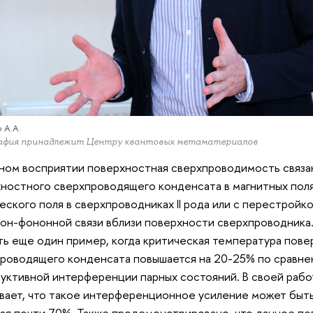
 А.А.
афия принадлежит Центру квантовых метаматериалов
ном восприятии поверхностная сверхпроводимость связа
ностного сверхпроводящего конденсата в магнитных пол
еского поля в сверхпроводниках II рода или с перестройк
он-фононной связи вблизи поверхности сверхпроводника
ть еще один пример, когда критическая температура пове
роводящего конденсата повышается на 20-25% по сравне
уктивной интерференции парных состояний. В своей раб
вает, что такое интерференционное усиление может быт
ая почти 70%. Также продемонстрировано, что данное п