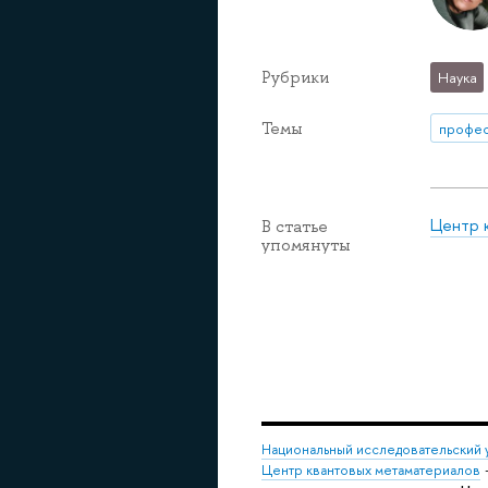
Рубрики
Наука
Темы
профе
Центр 
В статье
упомянуты
Национальный исследовательский 
Центр квантовых метаматериалов