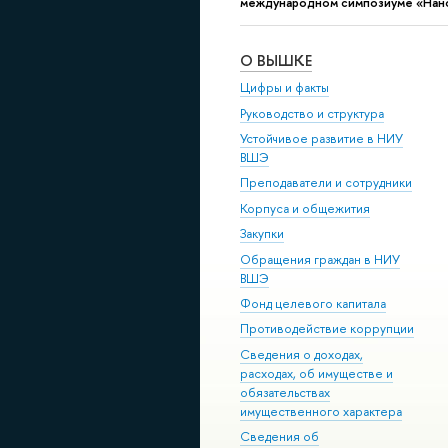
международном симпозиуме «Нано
О ВЫШКЕ
Цифры и факты
Руководство и структура
Устойчивое развитие в НИУ
ВШЭ
Преподаватели и сотрудники
Корпуса и общежития
Закупки
Обращения граждан в НИУ
ВШЭ
Фонд целевого капитала
Противодействие коррупции
Сведения о доходах,
расходах, об имуществе и
обязательствах
имущественного характера
Сведения об