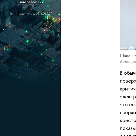
Вячеславович
Таллинская ул., д. 34, каб. 104
Шаненко
фотогр
В обыч
поверх
критич
электр
что ес
сверхп
констр
показы
достиг