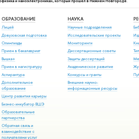
физика и наноэлектроника», который прошел в Нижнем Новгороде.
ОБРАЗОВАНИЕ
НАУКА
Р
Лицей
Научные подразделения
Би
Довузовская подготовка
Исследовательские проекты
Из
Олимпиады
Мониторинги
Кн
Прием в бакалавриат
Диссертационные советы
Ти
Вышка+
Защиты диссертаций
Ме
Прием в магистратуру
Академическое развитие
Жу
Аспирантура
Конкурсы и гранты
Пу
Дополнительное
Внешние научно-
образование
информационные ресурсы
Центр развития карьеры
Бизнес-инкубатор ВШЭ
Образовательные
партнерства
Обратная связь и
взаимодействие с
получателями услуг