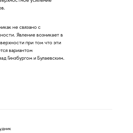
ов.
икак не связано с
ности. Явление возникает в
верхности при том что эти
тся вариантом
ад Гинзбургом и Булаевским.
удник