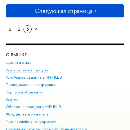
Следующая страница
1
2
3
4
О ВЫШКЕ
ОБ
Цифры и факты
Ли
Руководство и структура
Дов
Устойчивое развитие в НИУ ВШЭ
Ол
Преподаватели и сотрудники
При
Корпуса и общежития
Вы
Закупки
При
Обращения граждан в НИУ ВШЭ
Ас
Фонд целевого капитала
До
Противодействие коррупции
Цен
Сведения о доходах, расходах, об имуществе и
Би