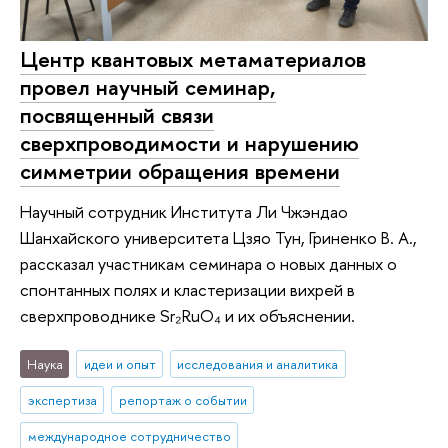
Центр квантовых метаматериалов
провел научный семинар,
посвященный связи
сверхпроводимости и нарушению
симметрии обращения времени
Научный сотрудник Института Ли Чжэндао
Шанхайского университета Цзяо Тун, Гриненко В. А.,
рассказал участникам семинара о новых данных о
спонтанных полях и кластеризации вихрей в
сверхпроводнике Sr₂RuO₄ и их объяснении.
Наука
идеи и опыт
исследования и аналитика
экспертиза
репортаж о событии
международное сотрудничество