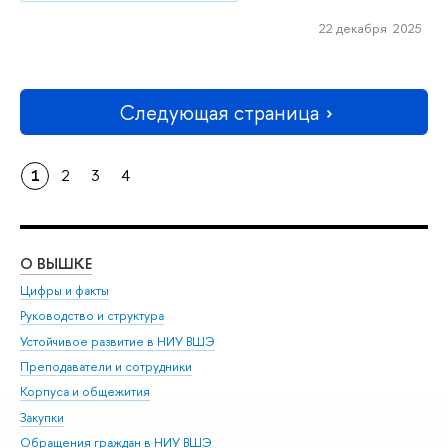
22 декабря 2025
Следующая страница
1
2
3
4
О ВЫШКЕ
ОБ
Цифры и факты
Ли
Руководство и структура
Дов
Устойчивое развитие в НИУ ВШЭ
Ол
Преподаватели и сотрудники
При
Корпуса и общежития
Вы
Закупки
При
Обращения граждан в НИУ ВШЭ
Ас