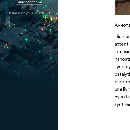
Вячеславович
Таллинская ул., д. 34, каб. 104
Аннота
High en
attenti
intrins
nanostr
synerg
catalyt
electro
briefly
by a di
synthe