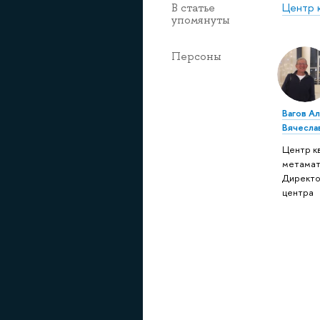
Центр 
В статье
упомянуты
Персоны
Вагов А
Вячесла
Центр к
метамат
Директ
центра