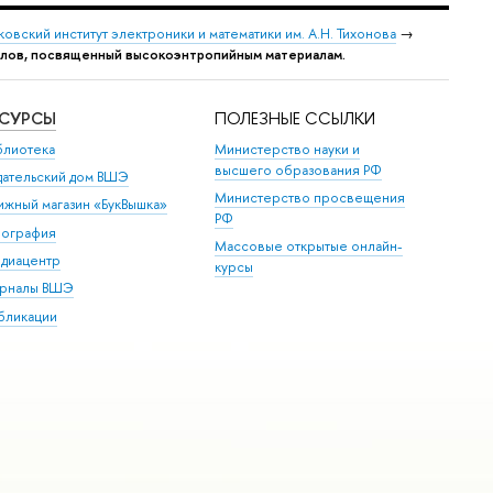
овский институт электроники и математики им. А.Н. Тихонова
→
алов, посвященный высокоэнтропийным материалам.
ЕСУРСЫ
ПОЛЕЗНЫЕ ССЫЛКИ
блиотека
Министерство науки и
высшего образования РФ
дательский дом ВШЭ
Министерство просвещения
ижный магазин «БукВышка»
РФ
пография
Массовые открытые онлайн-
диацентр
курсы
рналы ВШЭ
бликации