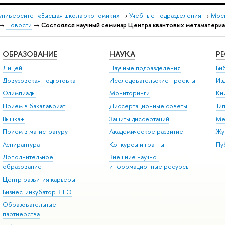
университет «Высшая школа экономики»
→
Учебные подразделения
→
Моск
→
Новости
→
Состоялся научный семинар Центра квантовых метаматери
ОБРАЗОВАНИЕ
НАУКА
Р
Лицей
Научные подразделения
Би
Довузовская подготовка
Исследовательские проекты
Из
Олимпиады
Мониторинги
Кн
Прием в бакалавриат
Диссертационные советы
Ти
Вышка+
Защиты диссертаций
Ме
Прием в магистратуру
Академическое развитие
Жу
Аспирантура
Конкурсы и гранты
Пу
Дополнительное
Внешние научно-
образование
информационные ресурсы
Центр развития карьеры
Бизнес-инкубатор ВШЭ
Образовательные
партнерства