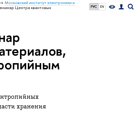
Московский институт электроники и
РУС
EN
семинар Центра квантовых
нар
атериалов,
тропийным
энтропийных
ласти хранения