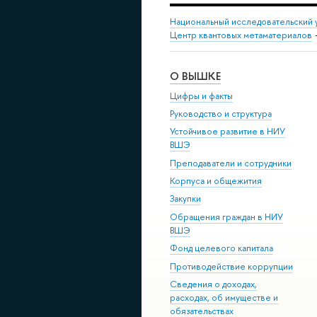
Национальный исследовательский 
Центр квантовых метаматериалов
О ВЫШКЕ
Цифры и факты
Руководство и структура
Устойчивое развитие в НИУ
ВШЭ
Преподаватели и сотрудники
Корпуса и общежития
Закупки
Обращения граждан в НИУ
ВШЭ
Фонд целевого капитала
Противодействие коррупции
Сведения о доходах,
расходах, об имуществе и
обязательствах