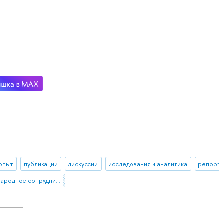
 опыт
публикации
дискуссии
исследования и аналитика
репорт
международное сотрудничество