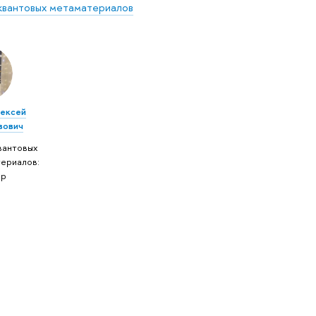
квантовых метаматериалов
лексей
вович
вантовых
ериалов:
ор