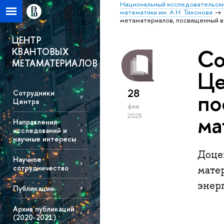
Национальный исследовательски
математики им. А.Н. Тихонова
метаматериалов, посвященный 
ЦЕНТР
Со
КВАНТОВЫХ
МЕТАМАТЕРИАЛОВ
Це
28
по
Сотрудники
Центра
фев
ма
2025
Направления
исследований и
научные интересы
Доце
Научное
сотрудничество
мате
энерг
Публикации
Архив публикаций
(2020-2021)